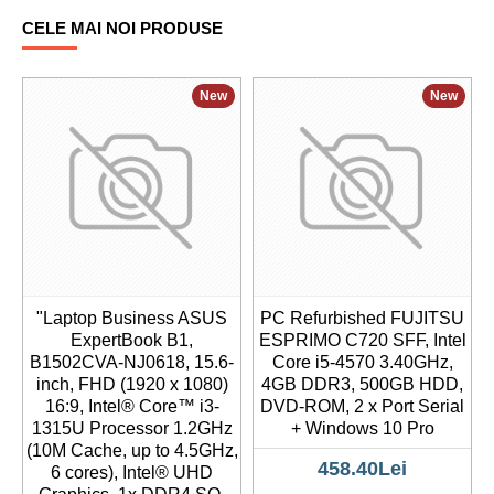
CELE MAI NOI PRODUSE
New
New
"Laptop Business ASUS
PC Refurbished FUJITSU
ExpertBook B1,
ESPRIMO C720 SFF, Intel
B1502CVA-NJ0618, 15.6-
Core i5-4570 3.40GHz,
inch, FHD (1920 x 1080)
4GB DDR3, 500GB HDD,
16:9, Intel® Core™ i3-
DVD-ROM, 2 x Port Serial
1315U Processor 1.2GHz
+ Windows 10 Pro
(10M Cache, up to 4.5GHz,
458.40Lei
6 cores), Intel® UHD