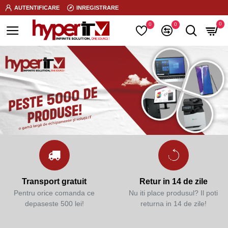
AUTENTIFICARE
INREGISTRARE
0
0
0
Transport gratuit
Retur in 14 de zile
Pentru orice comanda ce
Nu iti place produsul? Il poti
depaseste 500 lei!
returna in 14 de zile!